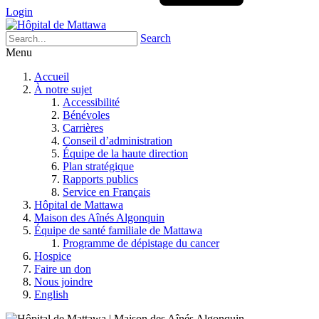
Login
Search
Menu
Accueil
À notre sujet
Accessibilité
Bénévoles
Carrières
Conseil d’administration
Équipe de la haute direction
Plan stratégique
Rapports publics
Service en Français
Hôpital de Mattawa
Maison des Aînés Algonquin
Équipe de santé familiale de Mattawa
Programme de dépistage du cancer
Hospice
Faire un don
Nous joindre
English