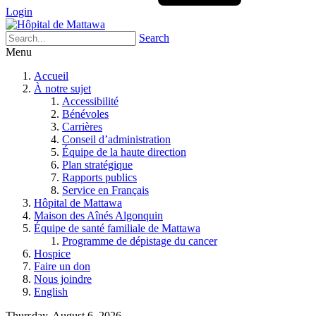
Login
Search
Menu
Accueil
À notre sujet
Accessibilité
Bénévoles
Carrières
Conseil d’administration
Équipe de la haute direction
Plan stratégique
Rapports publics
Service en Français
Hôpital de Mattawa
Maison des Aînés Algonquin
Équipe de santé familiale de Mattawa
Programme de dépistage du cancer
Hospice
Faire un don
Nous joindre
English
Thursday, August 6, 2026