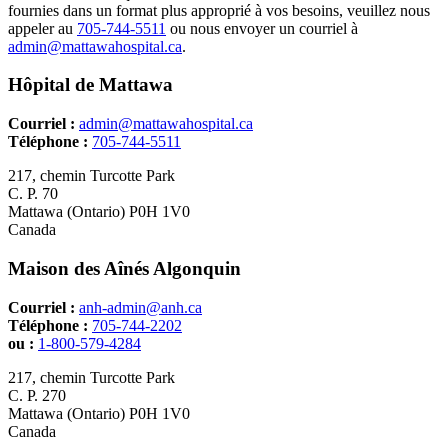
fournies dans un format plus approprié à vos besoins, veuillez nous
appeler au
705-744-5511
ou nous envoyer un courriel à
admin@mattawahospital.ca
.
Hôpital de Mattawa
Courriel :
admin@mattawahospital.ca
Téléphone :
705-744-5511
217, chemin Turcotte Park
C. P. 70
Mattawa (Ontario) P0H 1V0
Canada
Maison des Aînés Algonquin
Courriel :
anh-admin@anh.ca
Téléphone :
705-744-2202
ou :
1-800-579-4284
217, chemin Turcotte Park
C. P. 270
Mattawa (Ontario) P0H 1V0
​Canada